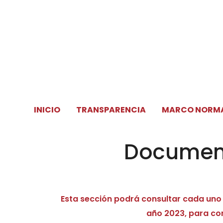
Ir
al
contenido
INICIO
TRANSPARENCIA
MARCO NORM
Document
Esta sección podrá consultar cada uno
año 2023, para cons