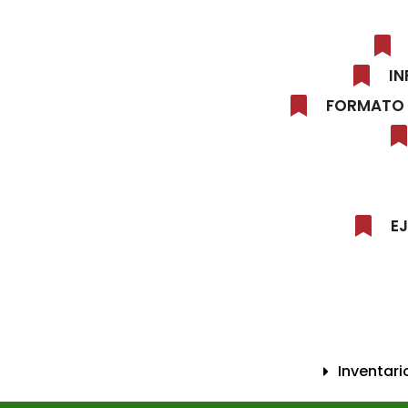
IN
FORMATO 
E
Inventari