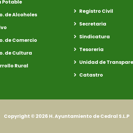
 Potable
Registro Civil
o. de Alcoholes
Secretaria
ivo
Sindicatura
o. de Comercio
Tesoreria
o. de Cultura
Unidad de Transpar
rrollo Rural
Catastro
Copyright © 2026
H. Ayuntamiento de Cedral S.L.P