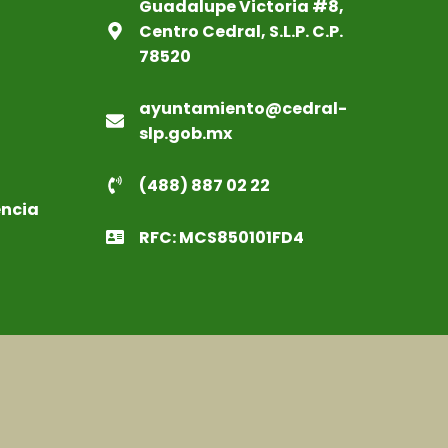
Guadalupe Victoria #8,
Centro Cedral, S.L.P. C.P.
78520
ayuntamiento@cedral-
slp.gob.mx
(488) 887 02 22
encia
RFC: MCS850101FD4