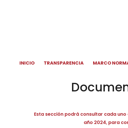
Ir
al
contenido
INICIO
TRANSPARENCIA
MARCO NORM
Document
Esta sección podrá consultar cada uno 
año 2024, para cons